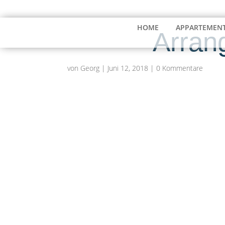
03991 187040
info@seeresidenz-klink.de
HOME
APPARTEMEN
Arra
von
Georg
|
Juni 12, 2018
|
0 Kommentare