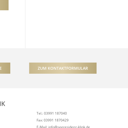
E
ZUM KONTAKTFORMULAR
NK
Tel.: 03991 187040
Fax: 03991 1870429
E-Mail: info@seeresidenz-klink.de