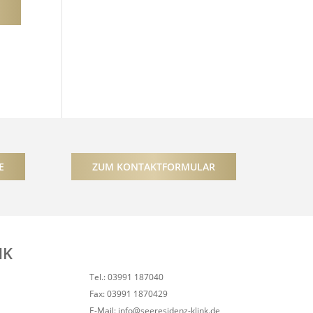
E
ZUM KONTAKTFORMULAR
NK
Tel.: 03991 187040
Fax: 03991 1870429
E-Mail: info@seeresidenz-klink.de