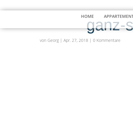
03991 187040
info@seeresidenz-klink.de
HOME
APPARTEMEN
ganz-s
von
Georg
|
Apr. 27, 2018
|
0 Kommentare