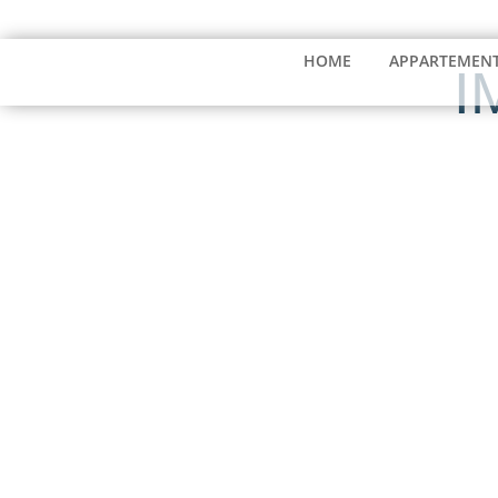
03991 187040
info@seeresidenz-klink.de
HOME
APPARTEMEN
I