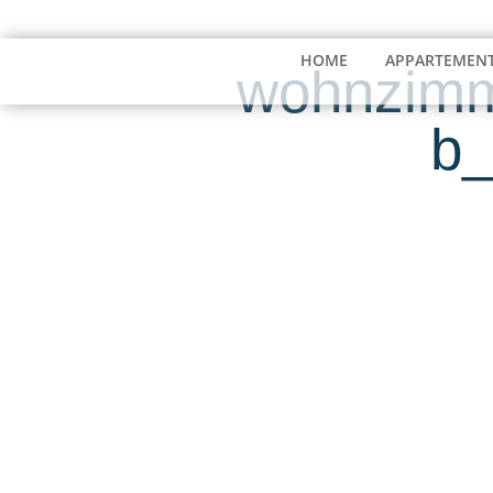
03991 187040
info@seeresidenz-klink.de
HOME
APPARTEMEN
wohnzimm
b_